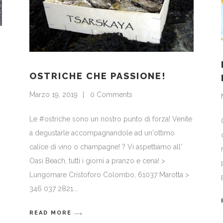
OSTRICHE CHE PASSIONE!
Marzo 19, 2019
0 Comments
Le #ostriche sono un nostro punto di forza! Venite
a degustarle accompagnandole ad un'ottimo
calice di vino o champagne! ? Vi aspettiamo all'
Oasi Beach, tutti i giorni a pranzo e cena! >
Lungomare Cristoforo Colombo, 61037 Marotta >
346 037 2821
READ MORE