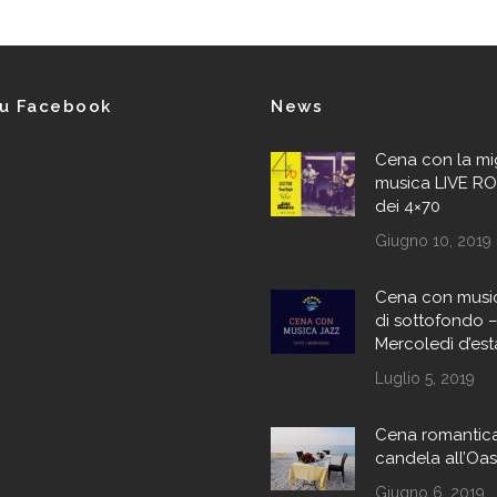
su Facebook
News
Cena con la mi
musica LIVE RO
dei 4×70
Giugno 10, 2019
Cena con music
di sottofondo – 
Mercoledì d’est
Luglio 5, 2019
Cena romantica
candela all’Oa
Giugno 6, 2019