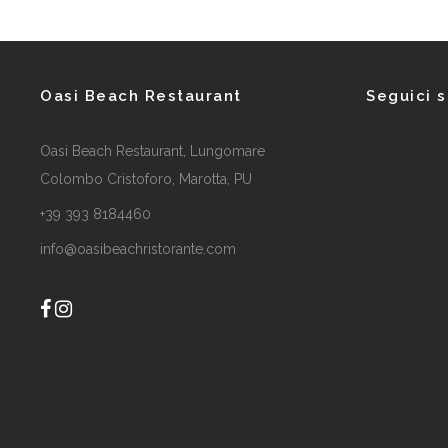
Oasi Beach Restaurant
Seguici 
Oasi Beach Restaurant, Lungomare
Colombo Cristoforo, Marotta, PU
+39 393 8184460
info@oasibeachristorante.com